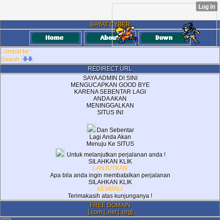
BAYAT CYBER
Lompat ke :
Bawah
REDIRECT URL
SAYA ADMIN DI SINI
MENGUCAPKAN GOOD BYE
KARENA SEBENTAR LAGI
ANDA AKAN
MENINGGALKAN
SITUS INI
Dan Sebentar
Lagi Anda Akan
Menuju Ke SITUS
Untuk melanjutkan perjalanan anda !
SILAHKAN KLIK
LANJUTKAN
Apa bila anda ingin membatalkan perjalanan
SILAHKAN KLIK
KEMBALI
Terimakasih atas kunjunganya !
FREE DOMAIN
[.com | .net | .org]