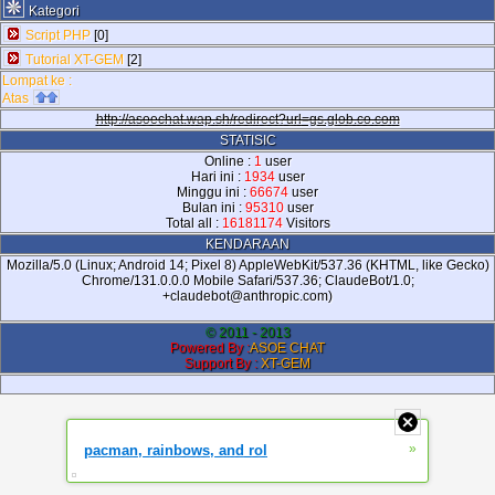
Kategori
Script PHP
[0]
Tutorial XT-GEM
[2]
Lompat ke :
Atas
http://asoechat.wap.sh/redirect?url=gs.glob.co.com
STATISIC
Online :
1
user
Hari ini :
1934
user
Minggu ini :
66674
user
Bulan ini :
95310
user
Total all :
16181174
Visitors
KENDARAAN
Mozilla/5.0 (Linux; Android 14; Pixel 8) AppleWebKit/537.36 (KHTML, like Gecko)
Chrome/131.0.0.0 Mobile Safari/537.36; ClaudeBot/1.0;
+claudebot@anthropic.com)
© 2011 - 2013
Powered By :
ASOE CHAT
Support By :
XT-GEM
»
pacman, rainbows, and rol