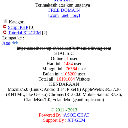
Terimakasih atas kunjunganya !
FREE DOMAIN
[.com | .net | .org]
Kategori
Script PHP
[0]
Tutorial XT-GEM
[2]
Lompat ke :
Atas
http://asoechat.wap.sh/redirect?url=build4living.com
STATISIC
Online :
1
user
Hari ini :
1484
user
Minggu ini :
76564
user
Bulan ini :
105200
user
Total all :
16191064
Visitors
KENDARAAN
Mozilla/5.0 (Linux; Android 14; Pixel 8) AppleWebKit/537.36
(KHTML, like Gecko) Chrome/131.0.0.0 Mobile Safari/537.36;
ClaudeBot/1.0; +claudebot@anthropic.com)
© 2011 - 2013
Powered By :
ASOE CHAT
Support By :
XT-GEM