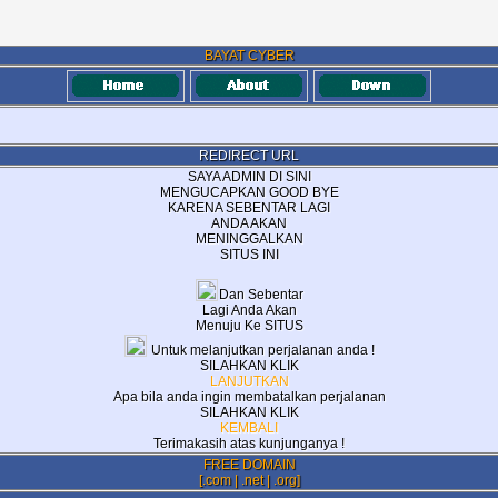
BAYAT CYBER
REDIRECT URL
SAYA ADMIN DI SINI
MENGUCAPKAN GOOD BYE
KARENA SEBENTAR LAGI
ANDA AKAN
MENINGGALKAN
SITUS INI
Dan Sebentar
Lagi Anda Akan
Menuju Ke SITUS
Untuk melanjutkan perjalanan anda !
SILAHKAN KLIK
LANJUTKAN
Apa bila anda ingin membatalkan perjalanan
SILAHKAN KLIK
KEMBALI
Terimakasih atas kunjunganya !
FREE DOMAIN
[.com | .net | .org]