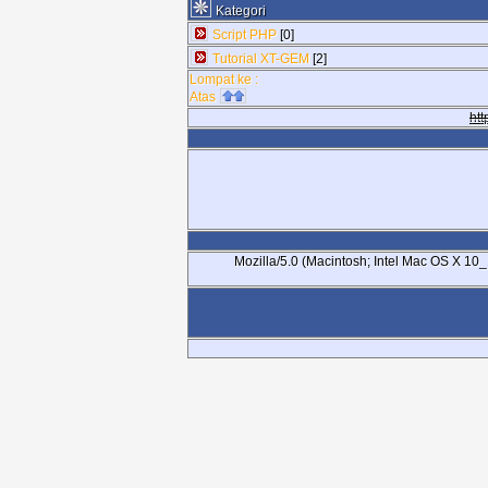
Kategori
Script PHP
[0]
Tutorial XT-GEM
[2]
Lompat ke :
Atas
htt
Mozilla/5.0 (Macintosh; Intel Mac OS X 1