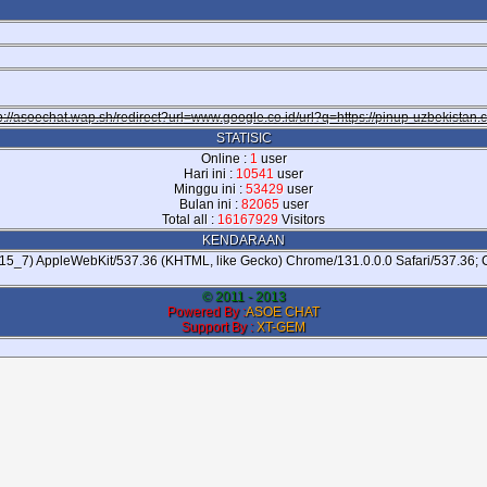
p://asoechat.wap.sh/redirect?url=www.google.co.id/url?q=https://pinup-uzbekistan
STATISIC
Online :
1
user
Hari ini :
10541
user
Minggu ini :
53429
user
Bulan ini :
82065
user
Total all :
16167929
Visitors
KENDARAAN
0_15_7) AppleWebKit/537.36 (KHTML, like Gecko) Chrome/131.0.0.0 Safari/537.36;
© 2011 - 2013
Powered By :
ASOE CHAT
Support By :
XT-GEM